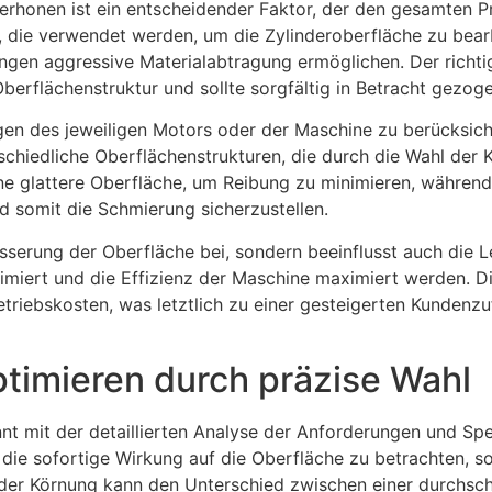
erhonen ist ein entscheidender Faktor, der den gesamten P
l, die verwendet werden, um die Zylinderoberfläche zu bearb
ngen aggressive Materialabtragung ermöglichen. Der rich
Oberflächenstruktur und sollte sorgfältig in Betracht gezog
ungen des jeweiligen Motors oder der Maschine zu berücksi
chiedliche Oberflächenstrukturen, die durch die Wahl der 
ne glattere Oberfläche, um Reibung zu minimieren, währen
d somit die Schmierung sicherzustellen.
esserung der Oberfläche bei, sondern beeinflusst auch die 
miert und die Effizienz der Maschine maximiert werden. Di
etriebskosten, was letztlich zu einer gesteigerten Kundenz
ptimieren durch präzise Wahl
nt mit der detaillierten Analyse der Anforderungen und Spe
ur die sofortige Wirkung auf die Oberfläche zu betrachten, 
 der Körnung kann den Unterschied zwischen einer durchsch