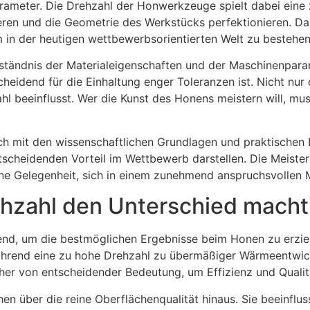
rameter. Die Drehzahl der Honwerkzeuge spielt dabei eine z
eren und die Geometrie des Werkstücks perfektionieren. Da
 in der heutigen wettbewerbsorientierten Welt zu bestehen
ständnis der Materialeigenschaften und der Maschinenparamet
eidend für die Einhaltung enger Toleranzen ist. Nicht nur 
l beeinflusst. Wer die Kunst des Honens meistern will, mus
dich mit den wissenschaftlichen Grundlagen und praktische
tscheidenden Vorteil im Wettbewerb darstellen. Die Meisteru
ne Gelegenheit, sich in einem zunehmend anspruchsvollen M
ehzahl den Unterschied macht
dend, um die bestmöglichen Ergebnisse beim Honen zu erziel
ährend eine zu hohe Drehzahl zu übermäßiger Wärmeentwic
her von entscheidender Bedeutung, um Effizienz und Qualitä
n über die reine Oberflächenqualität hinaus. Sie beeinflus